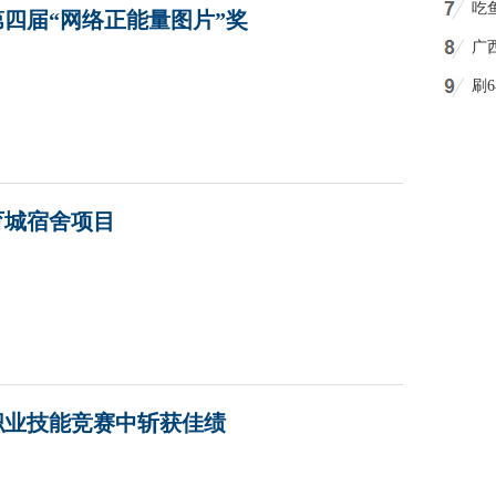
吃
四届“网络正能量图片”奖
广
刷
剧
育城宿舍项目
省职业技能竞赛中斩获佳绩