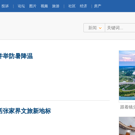
投诉
|
论坛
图片
视频
旅游
|
社区
经济
|
房产
新闻
并举防暑降温
跟着镜
活张家界文旅新地标