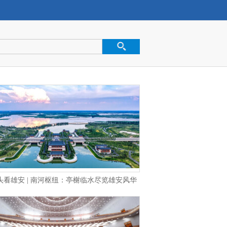
头看雄安 | 南河枢纽：亭榭临水尽览雄安风华