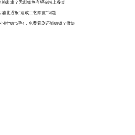
鱼挑刺难？无刺鲫鱼有望被端上餐桌
西浦北通报“速成工艺陈皮”问题
6小时“赚”5毛4，免费看剧还能赚钱？微短
“收割”老人又有新套路