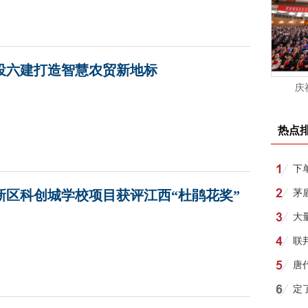
投六建打造智慧农贸新地标
庆
热点
下
新区科创城学校项目获评江西“杜鹃花奖”
所
茅
月1
大
联
唐
明
定