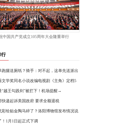
祝中国共产党成立105周年大会隆重举行
排行
单跑腿送厕纸？骑手：对不起，这单先送派出
盾文学奖同名小说改编电视剧《主角》定档5
0日
量“越王勾践剑”被拦下！机场提醒→
邦快递起诉美国政府 要求全额退税
代彩绘贴金陶马碎了？洛阳博物馆发布情况说
了！1月1日起正式下调