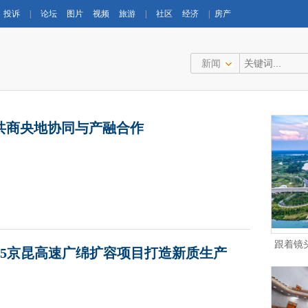
投诉
|
论坛
图片
视频
旅游
|
社区
经济
|
房产
新闻
共商央地协同与产融合作
跟着镜
5京昆高速广绵扩容项目打造新质生产