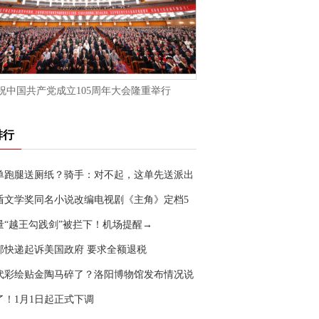
祝中国共产党成立105周年大会隆重举行
排行
单跑腿送厕纸？骑手：对不起，这单先送派出
盾文学奖同名小说改编电视剧《主角》定档5
0日
量“越王勾践剑”被拦下！机场提醒→
邦快递起诉美国政府 要求全额退税
代彩绘贴金陶马碎了？洛阳博物馆发布情况说
了！1月1日起正式下调