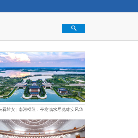
头看雄安 | 南河枢纽：亭榭临水尽览雄安风华