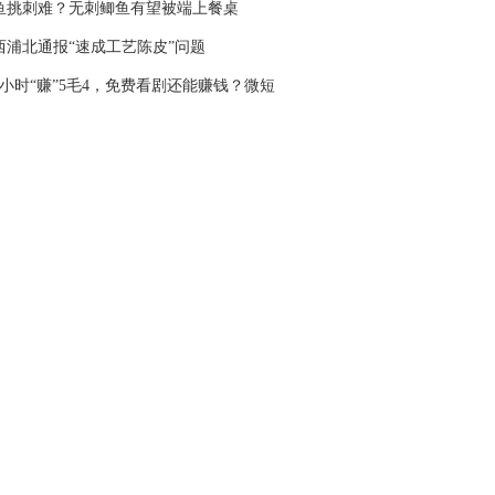
鱼挑刺难？无刺鲫鱼有望被端上餐桌
西浦北通报“速成工艺陈皮”问题
6小时“赚”5毛4，免费看剧还能赚钱？微短
“收割”老人又有新套路