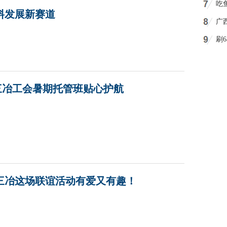
吃
料发展新赛道
广
刷
剧
三冶工会暑期托管班贴心护航
三冶这场联谊活动有爱又有趣！