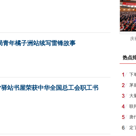
庆
局青年橘子洲站续写雷锋故事
热点
下
所
茅
”驿站书屋荣获中华全国总工会职工书
月1
大
联
唐
明
定