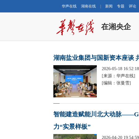
华声在线
湖南在线
|
新闻
专题
评论
在湘央企
湖南盐业集团与国新资本座谈 
2026-05-18 16:52:18
[来源：华声在线]
[编辑：张曼雪]
智能建造赋能川北大动脉——G
力“实景样板”
2026-04-20 19:54:59