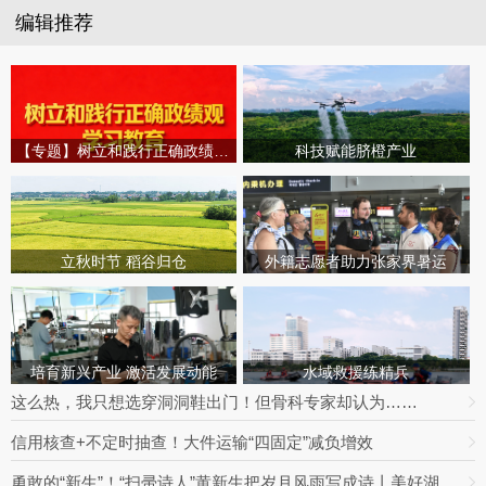
编辑推荐
【专题】树立和践行正确政绩观学习教育
科技赋能脐橙产业
立秋时节 稻谷归仓
外籍志愿者助力张家界暑运
培育新兴产业 激活发展动能
水域救援练精兵
这么热，我只想选穿洞洞鞋出门！但骨科专家却认为……
信用核查+不定时抽查！大件运输“四固定”减负增效
勇敢的“新生”！“扫帚诗人”黄新生把岁月风雨写成诗丨美好湖南推荐官