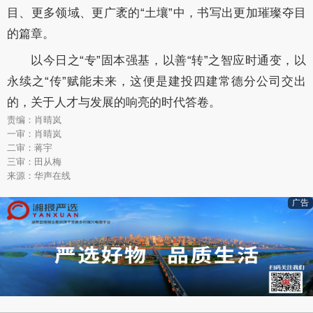
目、更多领域、更广袤的“土壤”中，书写出更加璀璨夺目
的篇章。
以今日之“专”固本强基，以善“转”之智应时通变，以
永续之“传”赋能未来，这便是建投四建常德分公司交出
的，关于人才与发展的响亮的时代答卷。
责编：肖晴岚
一审：肖晴岚
二审：蒋宇
三审：田从梅
来源：华声在线
广告