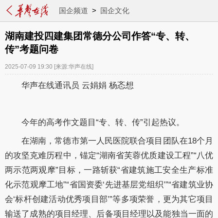
国企频道
>
国企文化
湖南建投四建集团常德分公司作答“专、转、
传”考题问卷
2025-07-09 19:30
[来源:华声在线]
华声在线通讯员 云娟娟 杨忞想
今年的高考作文题目“专、转、传”引起热议。
在湖南，常德市第一人民医院联合项目团队在18个月
的攻坚克难历程中，锚定“湖南省芙蓉优质建设工程”“八优
两示范两观摩”目标，一路斩获“省建筑施工安全生产标准
化示范观摩工地”“省国资委‘先进基层党组织’”“省建筑业协
会‘标杆创建活动优秀项目部’”等多项荣誉，更为其它项目
输送了成熟的项目经理、后备项目经理以及能独当一面的