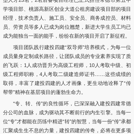
型人才23名，2名后备项目经理已正式担任常德市第五中
学项目部、桃源高新区创业大道公租房建设项目部的项目
经理，技术负责人、施工员、安全员、商务成控员、材料
员、劳资员等多人已成为岗位翘楚，新进大学生员工均已
成为能独当一面的能手，纷纷在新的项目开启了新征程。
项目团队践行建投四建“双导师”培养模式，为每一位
成员量身定制成长路径，让团队成员的专业素养实现了质
的飞跃：1人成功晋升为高级工程师，10人考取中级、初
级工程师职称，4人考取二级建造师证书……这些成绩的
取得，丰富了建投四建的人才画像，更生动地诠释了“传
帮带”精神在基层项目的蓬勃生命力。
“专、转、传”的良性循环，已深深融入建投四建常德
分公司的血脉，成为驱动其不断前行的内生引擎。当每一
位“专”才都能在历练中精进“转”的智慧，当每一份“传”承都
汇聚成生生不息的力量，建投四建的传奇，必将在更多项