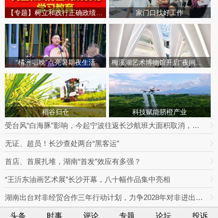
【专题】树立和践行正确政绩观学习教育
家门口找好工作
“橘洲唱晚”点亮暑期夜生活
梅溪湖艺术博物馆开启“夜间模式”
稻谷归仓
科技赋能脐橙产业
受台风“白海豚”影响，今起宁波往返长沙航班大面积取消，明日19趟次全部停飞｜出行早知道
无证、超员！长沙查处两台“黑客运”
首店、首展扎堆，湖南“首发”效应有多强？
“王沂东油画艺术展”长沙开幕，八十幅作品集中亮相
湖南出台对非经贸合作三年行动计划，力争2028年对非进出口额达800亿元
头条
时事
评论
专题
论坛
投诉