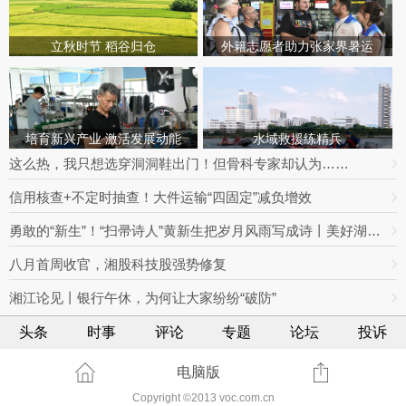
立秋时节 稻谷归仓
外籍志愿者助力张家界暑运
培育新兴产业 激活发展动能
水域救援练精兵
这么热，我只想选穿洞洞鞋出门！但骨科专家却认为……
信用核查+不定时抽查！大件运输“四固定”减负增效
勇敢的“新生”！“扫帚诗人”黄新生把岁月风雨写成诗丨美好湖南推荐官
八月首周收官，湘股科技股强势修复
湘江论见丨银行午休，为何让大家纷纷“破防”
头条
时事
评论
专题
论坛
投诉
电脑版
Copyright ©2013 voc.com.cn